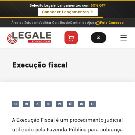
Ir
Seleção Legale: Lançamentos com
50% OFF
para
Conhecer Lançamentos
o
conteúdo
Área do Estudante
Validar Certificado
Central de Ajuda
Fale Conosco
Execução fiscal
A Execução Fiscal é um procedimento judicial
utilizado pela Fazenda Pública para cobrança