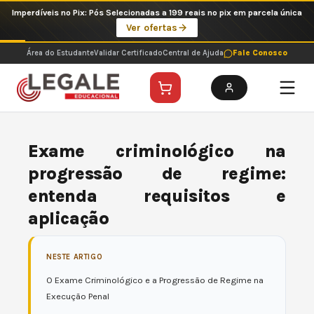
Ir
Imperdíveis no Pix: Pós Selecionadas a 199 reais no pix em parcela única
para
Ver ofertas
o
conteúdo
Área do Estudante
Validar Certificado
Central de Ajuda
Fale Conosco
Exame criminológico na
progressão de regime:
entenda requisitos e
aplicação
NESTE ARTIGO
O Exame Criminológico e a Progressão de Regime na
Execução Penal