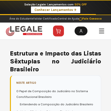
Ir
Imperdíveis no Pix: Pós Selecionadas a 199 reais no pix em parcela única
para
Ver ofertas
o
conteúdo
Área do Estudante
Validar Certificado
Central de Ajuda
Fale Conosco
Estrutura e Impacto das Listas
Sêxtuplas no Judiciário
Brasileiro
NESTE ARTIGO
O Papel da Composição do Judiciário no Sistema
Constitucional Brasileiro
Entendendo a Composição do Judiciário Brasileiro