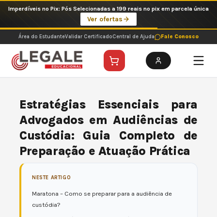
Ir
Imperdíveis no Pix: Pós Selecionadas a 199 reais no pix em parcela única
para
Ver ofertas
o
conteúdo
Área do Estudante
Validar Certificado
Central de Ajuda
Fale Conosco
Estratégias Essenciais para
Advogados em Audiências de
Custódia: Guia Completo de
Preparação e Atuação Prática
NESTE ARTIGO
Maratona – Como se preparar para a audiência de
custódia?