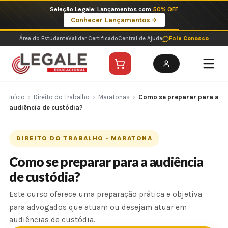
Ir
Seleção Legale: Lançamentos com
50% OFF
para
Conhecer Lançamentos
o
conteúdo
Área do Estudante
Validar Certificado
Central de Ajuda
Fale Conosco
Início
›
Direito do Trabalho
›
Maratonas
›
Como se preparar para a
audiência de custódia?
DIREITO DO TRABALHO · MARATONA
Como se preparar para a audiência
de custódia?
Este curso oferece uma preparação prática e objetiva
para advogados que atuam ou desejam atuar em
audiências de custódia.