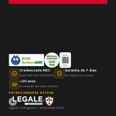
BOM
Credenciada MEC
Garantia de 7 dias
Cred. EAD Port. 247/2020
Em todos os cursos
+20 anos
Formando em todo o Brasil
PATROCINADORA OFICIAL
×
Legale × Portuguesa — temporada 2026