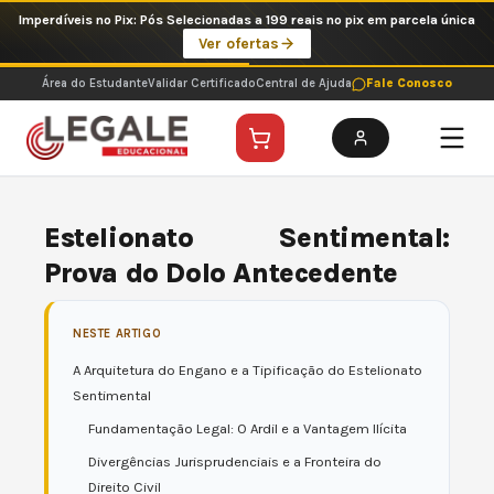
Ir
Imperdíveis no Pix: Pós Selecionadas a 199 reais no pix em parcela única
para
Ver ofertas
o
conteúdo
Área do Estudante
Validar Certificado
Central de Ajuda
Fale Conosco
Estelionato Sentimental:
Prova do Dolo Antecedente
NESTE ARTIGO
A Arquitetura do Engano e a Tipificação do Estelionato
Sentimental
Fundamentação Legal: O Ardil e a Vantagem Ilícita
Divergências Jurisprudenciais e a Fronteira do
Direito Civil