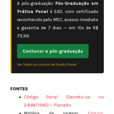
A pós-graduação
Pós-Graduação em
Prática Penal
é EAD, com certificado
reconhecido pelo MEC, acesso imediato
e garantia de 7 dias — em 10x de R$
73,99.
Conhecer a pós-graduação
Ver todos os cursos de Direito Penal
FONTES
Código Penal (Decreto-Lei nº
2.848/1940) — Planalto
Matéria de origem:
ConJur,