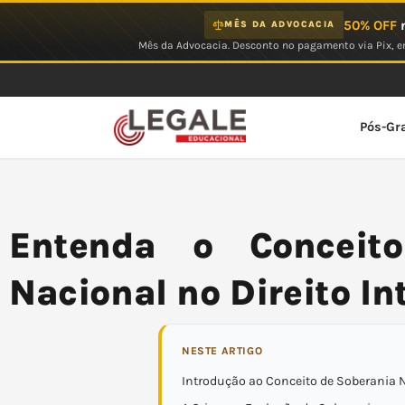
Ir
50% OFF
n
MÊS DA ADVOCACIA
para
Mês da Advocacia. Desconto no pagamento via Pix, em
o
conteúdo
Pós-Gr
Entenda o Conceit
Nacional no Direito In
NESTE ARTIGO
Introdução ao Conceito de Soberania 