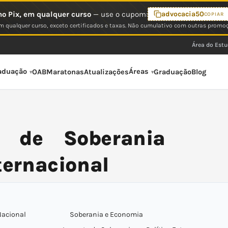
o Pix, em qualquer curso
— use o cupom:
advocacia50
COPIAR
 qualquer curso, exceto certificados e taxas. Não cumulativo com outras promo
Área do Est
aduação
Áreas
OAB
Maratonas
Atualizações
Graduação
Blog
o de Soberania
ternacional
Nacional
Soberania e Economia