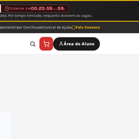
00
23
59
59
TERMINA EM
d
h
min
s
ções. Por tempo limitado, enquanto durarem as vagas.
udante
Validar Certificado
Central de Ajuda
Fale Conosco
Área do Aluno