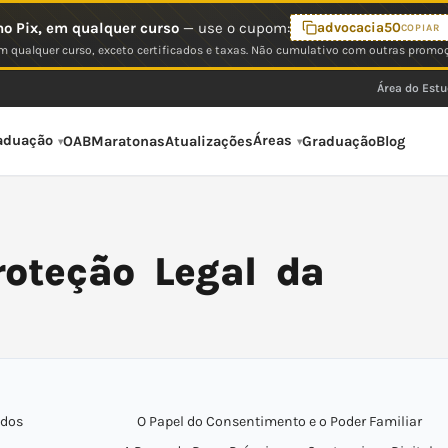
o Pix, em qualquer curso
— use o cupom:
advocacia50
COPIAR
 qualquer curso, exceto certificados e taxas. Não cumulativo com outras promo
Área do Est
aduação
Áreas
OAB
Maratonas
Atualizações
Graduação
Blog
roteção Legal da
 dos
O Papel do Consentimento e o Poder Familiar