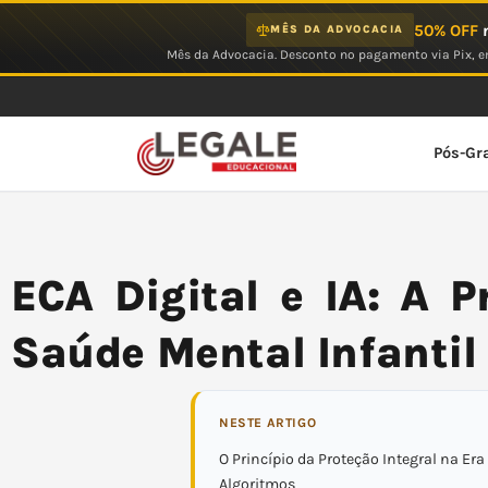
Ir
50% OFF
n
MÊS DA ADVOCACIA
para
Mês da Advocacia. Desconto no pagamento via Pix, em
o
conteúdo
Pós-Gr
ECA Digital e IA: A P
Saúde Mental Infantil
NESTE ARTIGO
O Princípio da Proteção Integral na Era
Algoritmos