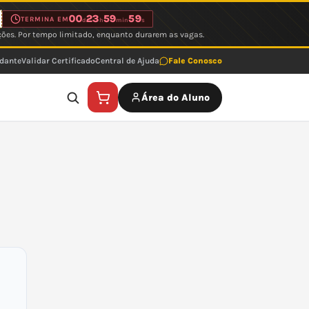
00
23
59
59
TERMINA EM
d
h
min
s
ções. Por tempo limitado, enquanto durarem as vagas.
udante
Validar Certificado
Central de Ajuda
Fale Conosco
Área do Aluno