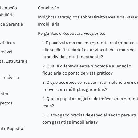
Alienação
Conclusão
biliário
Insights Estratégicos sobre Direitos Reais de Garan
 de Garantia
Imobiliária
Perguntas e Respostas Frequentes
urídicos
1. É possível uma mesma garantia real (hipoteca
alienação fiduciária) estar vinculada a mais de
Imóvel
uma dívida simultaneamente?
za, Estrutura e
2. Qual a diferença entre hipoteca e alienação
fiduciária do ponto de vista prático?
o Imóvel a
3. O que acontece se houver inadimplência em 
imóvel com múltiplas garantias?
stral
4. Qual o papel do registro de imóveis nas garant
spectos
reais?
5. O advogado precisa de especialização para atu
com garantias imobiliárias?
l e Registral