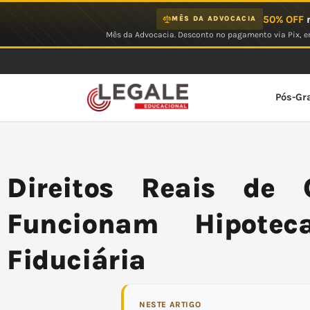
Ir
50% OFF
n
MÊS DA ADVOCACIA
para
Mês da Advocacia. Desconto no pagamento via Pix, em
o
conteúdo
Pós-Gr
Direitos Reais de 
Funcionam Hipotec
Fiduciária
NESTE ARTIGO