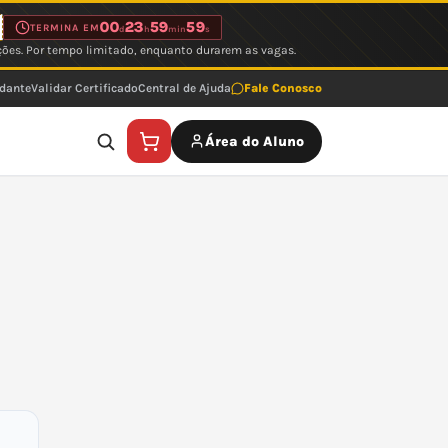
00
23
59
59
TERMINA EM
d
h
min
s
ções. Por tempo limitado, enquanto durarem as vagas.
udante
Validar Certificado
Central de Ajuda
Fale Conosco
Área do Aluno