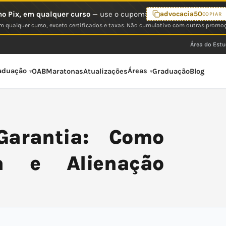
o Pix, em qualquer curso
— use o cupom:
advocacia50
COPIAR
 qualquer curso, exceto certificados e taxas. Não cumulativo com outras promo
Área do Est
aduação
Áreas
OAB
Maratonas
Atualizações
Graduação
Blog
Garantia: Como
a e Alienação