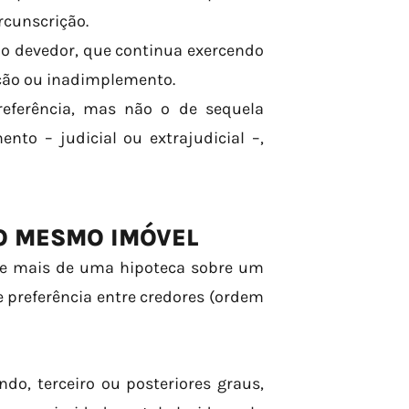
ircunscrição.
o devedor, que continua exercendo
ução ou inadimplemento.
referência, mas não o de sequela
to – judicial ou extrajudicial –,
O MESMO IMÓVEL
de mais de uma hipoteca sobre um
referência entre credores (ordem
o, terceiro ou posteriores graus,