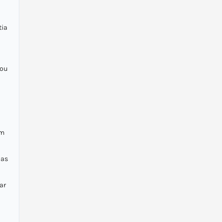
tia
 ou
um
ias
ar