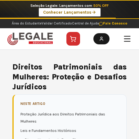
Ir
Seleção Legale: Lançamentos com
50% OFF
para
Conhecer Lançamentos
o
conteúdo
Área do Estudante
Validar Certificado
Central de Ajuda
Fale Conosco
Direitos Patrimoniais das
Mulheres: Proteção e Desafios
Jurídicos
NESTE ARTIGO
Proteção Jurídica aos Direitos Patrimoniais das
Mulheres
Leis e Fundamentos Históricos