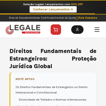
Ir
Imperdíveis no Pix: Pós Selecionadas a 199 reais no pix em parcela única
para
Ver ofertas
o
conteúdo
Área do Estudante
Validar Certificado
Central de Ajuda
Fale Conosco
Direitos Fundamentais de
Estrangeiros: Proteção
Jurídica Global
NESTE ARTIGO
Os Direitos Fundamentais de Estrangeiros no Direito
Internacional e Constitucional
Diversidade de Tratados e Normas Internacionais