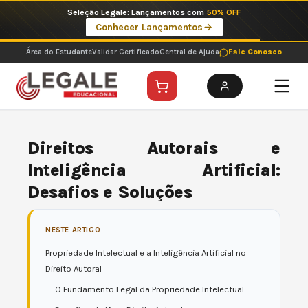
Ir
Seleção Legale: Lançamentos com
50% OFF
para
Conhecer Lançamentos
o
conteúdo
Área do Estudante
Validar Certificado
Central de Ajuda
Fale Conosco
Direitos Autorais e
Inteligência Artificial:
Desafios e Soluções
NESTE ARTIGO
Propriedade Intelectual e a Inteligência Artificial no
Direito Autoral
O Fundamento Legal da Propriedade Intelectual