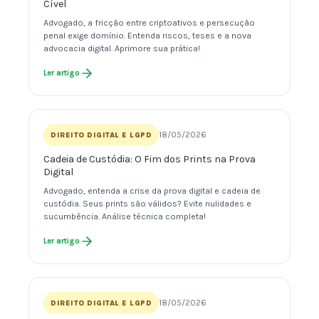
Cível
Advogado, a fricção entre criptoativos e persecução
penal exige domínio. Entenda riscos, teses e a nova
advocacia digital. Aprimore sua prática!
Ler artigo
18/05/2026
DIREITO DIGITAL E LGPD
Cadeia de Custódia: O Fim dos Prints na Prova
Digital
Advogado, entenda a crise da prova digital e cadeia de
custódia. Seus prints são válidos? Evite nulidades e
sucumbência. Análise técnica completa!
Ler artigo
18/05/2026
DIREITO DIGITAL E LGPD