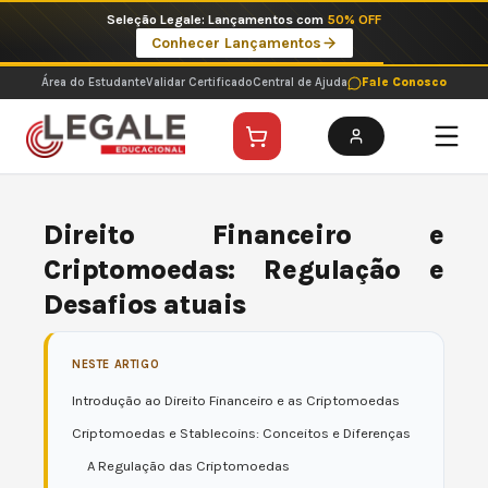
Ir
Seleção Legale: Lançamentos com
50% OFF
para
Conhecer Lançamentos
o
conteúdo
Área do Estudante
Validar Certificado
Central de Ajuda
Fale Conosco
Direito Financeiro e
Criptomoedas: Regulação e
Desafios atuais
NESTE ARTIGO
Introdução ao Direito Financeiro e as Criptomoedas
Criptomoedas e Stablecoins: Conceitos e Diferenças
A Regulação das Criptomoedas