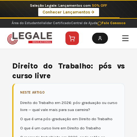
Ir
Imperdíveis no Pix: Pós Selecionadas a 199 reais no pix em parcela única
para
Ver ofertas
o
conteúdo
Área do Estudante
Validar Certificado
Central de Ajuda
Fale Conosco
Direito do Trabalho: pós vs
curso livre
NESTE ARTIGO
Direito do Trabalho em 2026: pós-graduação ou curso
livre — qual vale mais para sua carreira?
O que é uma pós-graduação em Direito do Trabalho
O que é um curso livre em Direito do Trabalho