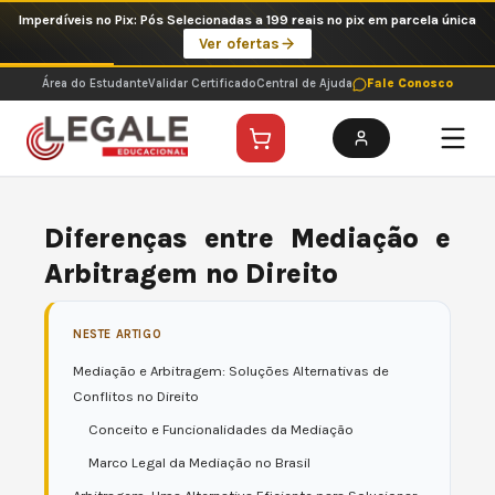
Ir
Imperdíveis no Pix: Pós Selecionadas a 199 reais no pix em parcela única
para
Ver ofertas
o
conteúdo
Área do Estudante
Validar Certificado
Central de Ajuda
Fale Conosco
Diferenças entre Mediação e
Arbitragem no Direito
NESTE ARTIGO
Mediação e Arbitragem: Soluções Alternativas de
Conflitos no Direito
Conceito e Funcionalidades da Mediação
Marco Legal da Mediação no Brasil