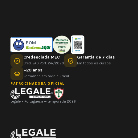
BOM
Credenciada MEC
Garantia de 7 dias
Cred. EAD Port. 247/2020
Em todos os cursos
+20 anos
Formando em todo o Brasil
PATROCINADORA OFICIAL
×
Legale × Portuguesa — temporada 2026