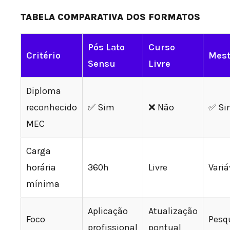
TABELA COMPARATIVA DOS FORMATOS
Pós Lato
Curso
Critério
Mest
Sensu
Livre
Diploma
reconhecido
✅ Sim
❌ Não
✅ Si
MEC
Carga
horária
360h
Livre
Variá
mínima
Aplicação
Atualização
Foco
Pesq
profissional
pontual