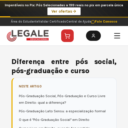
Ir
Imperdíveis no Pix: Pós Selecionadas a 199 reais no pix em parcela única
para
Ver ofertas
o
conteúdo
Área do Estudante
Validar Certificado
Central de Ajuda
Fale Conosco
Diferença entre pós social,
pós-graduação e curso
NESTE ARTIGO
Pós-Graduação Social, Pós-Graduação e Curso Livre
em Direito: qual a diferença?
Pós-Graduação Lato Sensu: a especialização formal
O que é "Pós-Graduação Social" em Direito