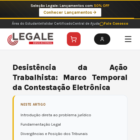
Ir
Imperdíveis no Pix: Pós Selecionadas a 199 reais no pix em parcela única
para
Ver ofertas
o
conteúdo
Área do Estudante
Validar Certificado
Central de Ajuda
Fale Conosco
Desistência da Ação
Trabalhista: Marco Temporal
da Contestação Eletrônica
NESTE ARTIGO
Introdução direta ao problema jurídico
Fundamentação Legal
Divergências e Posição dos Tribunais