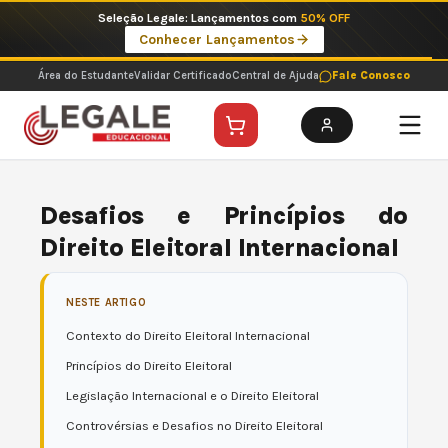
Ir
Imperdíveis no Pix: Pós Selecionadas a 199 reais no pix em parcela única
para
Ver ofertas
o
conteúdo
Área do Estudante
Validar Certificado
Central de Ajuda
Fale Conosco
Desafios e Princípios do
Direito Eleitoral Internacional
NESTE ARTIGO
Contexto do Direito Eleitoral Internacional
Princípios do Direito Eleitoral
Legislação Internacional e o Direito Eleitoral
Controvérsias e Desafios no Direito Eleitoral