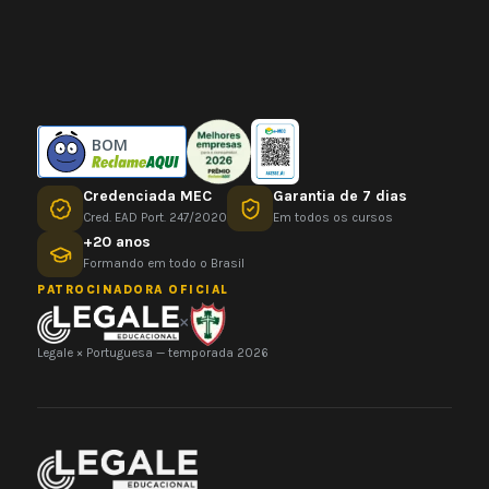
BOM
Credenciada MEC
Garantia de 7 dias
Cred. EAD Port. 247/2020
Em todos os cursos
+20 anos
Formando em todo o Brasil
PATROCINADORA OFICIAL
×
Legale × Portuguesa — temporada 2026