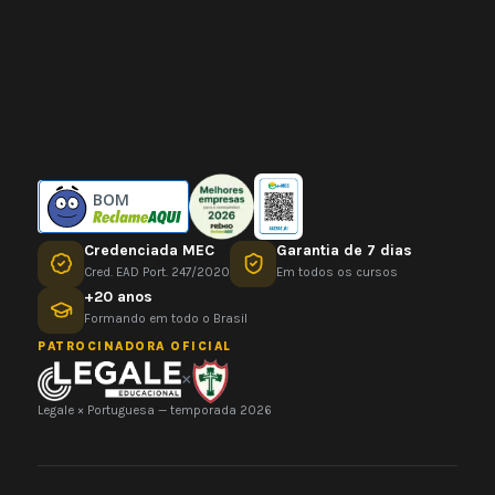
BOM
Credenciada MEC
Garantia de 7 dias
Cred. EAD Port. 247/2020
Em todos os cursos
+20 anos
Formando em todo o Brasil
PATROCINADORA OFICIAL
×
Legale × Portuguesa — temporada 2026