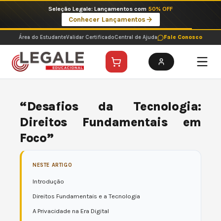
Ir
Imperdíveis no Pix: Pós Selecionadas a 199 reais no pix em parcela única
para
Ver ofertas
o
conteúdo
Área do Estudante
Validar Certificado
Central de Ajuda
Fale Conosco
“Desafios da Tecnologia:
Direitos Fundamentais em
Foco”
NESTE ARTIGO
Introdução
Direitos Fundamentais e a Tecnologia
A Privacidade na Era Digital