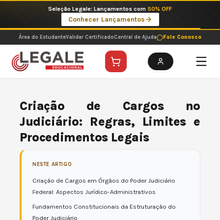
Ir
Imperdíveis no Pix: Pós Selecionadas a 199 reais no pix em parcela única
para
Ver ofertas
o
conteúdo
Área do Estudante
Validar Certificado
Central de Ajuda
Fale Conosco
Criação de Cargos no
Judiciário: Regras, Limites e
Procedimentos Legais
NESTE ARTIGO
Criação de Cargos em Órgãos do Poder Judiciário
Federal: Aspectos Jurídico-Administrativos
Fundamentos Constitucionais da Estruturação do
Poder Judiciário