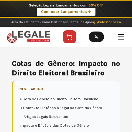
Ir
Imperdíveis no Pix: Pós Selecionadas a 199 reais no pix em parcela única
para
Ver ofertas
o
conteúdo
Área do Estudante
Validar Certificado
Central de Ajuda
Fale Conosco
Cotas de Gênero: Impacto no
Direito Eleitoral Brasileiro
NESTE ARTIGO
A Cota de Gênero no Direito Eleitoral Brasileiro
O Contexto Histórico e Legal da Cota de Gênero
Artigos Legais Relevantes
Impacto e Eficácia das Cotas de Gênero