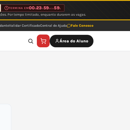
00
23
59
59
TERMINA EM
d
h
min
s
ções. Por tempo limitado, enquanto durarem as vagas.
udante
Validar Certificado
Central de Ajuda
Fale Conosco
Área do Aluno