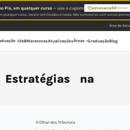
o Pix, em qualquer curso
— use o cupom:
advocacia50
COPIAR
 qualquer curso, exceto certificados e taxas. Não cumulativo com outras promo
Área do Est
aduação
Áreas
OAB
Maratonas
Atualizações
Graduação
Blog
 Estratégias na
O Olhar dos Tribunais