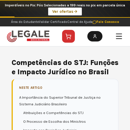
Ir
Imperdíveis no Pix: Pós Selecionadas a 199 reais no pix em parcela única
para
Ver ofertas
o
conteúdo
Área do Estudante
Validar Certificado
Central de Ajuda
Fale Conosco
Competências do STJ: Funções
e Impacto Jurídico no Brasil
NESTE ARTIGO
A Importância do Superior Tribunal de Justiça no
Sistema Judiciário Brasileiro
Atribuições e Competências do STJ
O Processo de Escolha dos Ministros