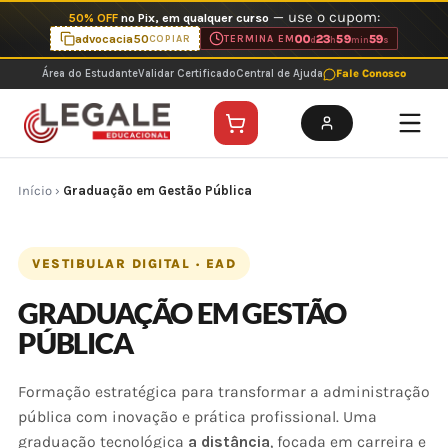
Ir
— use o cupom:
50% OFF
no Pix, em qualquer curso
para
advocacia50
00
23
59
59
COPIAR
TERMINA EM
d
h
min
s
o
Área do Estudante
Validar Certificado
Central de Ajuda
Fale Conosco
conteúdo
Início
›
Graduação em Gestão Pública
VESTIBULAR DIGITAL · EAD
GRADUAÇÃO EM GESTÃO
PÚBLICA
Formação estratégica para transformar a administração
pública com inovação e prática profissional. Uma
graduação tecnológica
a distância
, focada em carreira e