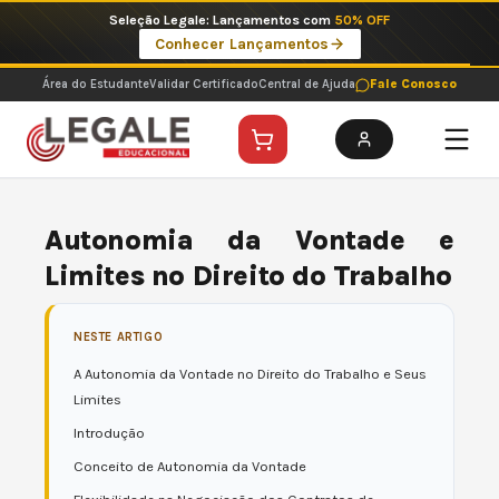
Ir
Imperdíveis no Pix: Pós Selecionadas a 199 reais no pix em parcela única
para
Ver ofertas
o
conteúdo
Área do Estudante
Validar Certificado
Central de Ajuda
Fale Conosco
Autonomia da Vontade e
Limites no Direito do Trabalho
NESTE ARTIGO
A Autonomia da Vontade no Direito do Trabalho e Seus
Limites
Introdução
Conceito de Autonomia da Vontade