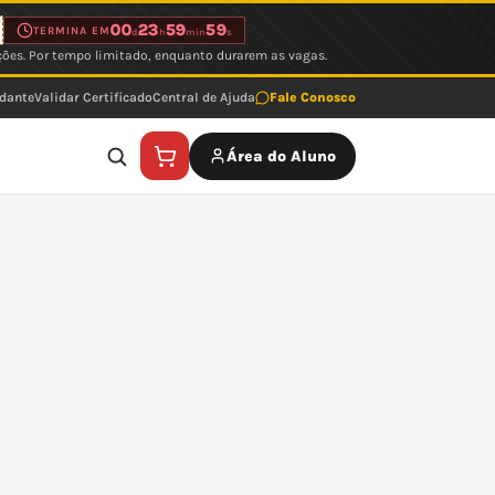
00
23
59
59
TERMINA EM
d
h
min
s
ções. Por tempo limitado, enquanto durarem as vagas.
udante
Validar Certificado
Central de Ajuda
Fale Conosco
Área do Aluno