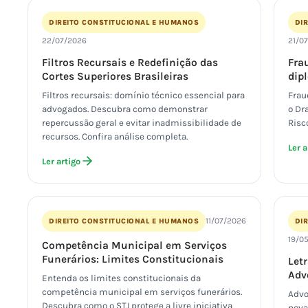
DIREITO CONSTITUCIONAL E HUMANOS
DI
22/07/2026
21/0
Filtros Recursais e Redefinição das
Fra
Cortes Superiores Brasileiras
dip
Filtros recursais: domínio técnico essencial para
Frau
advogados. Descubra como demonstrar
o Dr
repercussão geral e evitar inadmissibilidade de
Risc
recursos. Confira análise completa.
Ler a
Ler artigo
11/07/2026
DIREITO CONSTITUCIONAL E HUMANOS
DI
19/0
Competência Municipal em Serviços
Funerários: Limites Constitucionais
Let
Adv
Entenda os limites constitucionais da
competência municipal em serviços funerários.
Advog
Descubra como o STJ protege a livre iniciativa
nova