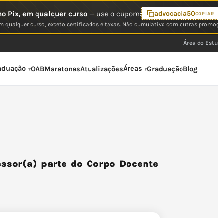
o Pix, em qualquer curso
— use o cupom:
advocacia50
COPIAR
 qualquer curso, exceto certificados e taxas. Não cumulativo com outras promo
Área do Est
aduação
Áreas
OAB
Maratonas
Atualizações
Graduação
Blog
ssor(a) parte do Corpo Docente