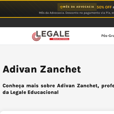
Ir
50% OFF
n
MÊS DA ADVOCACIA
para
Mês da Advocacia. Desconto no pagamento via Pix, em
o
conteúdo
Pós-Gr
Adivan Zanchet
Conheça mais sobre Adivan Zanchet, profe
da Legale Educacional