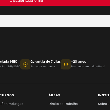
nciada MEC
Garantia de 7 dias
+20 anos
D Port. 247/2020
Em todos os cursos
Formando em todo o Brasil
CURSOS
ÁREAS
INSTI
Pós-Graduação
Direito do Trabalho
Sobre a