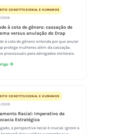
REITO CONSTITUCIONAL E HUMANOS
7/2026
ude à cota de gênero: cassação de
loma versus anulação do Drap
de à cota de gênero: entenda por que anular
ap protege mulheres além da cassação.
os processuais para advogados eleitorais.
rtigo
REITO CONSTITUCIONAL E HUMANOS
5/2026
ramento Racial: Imperativo da
ocacia Estratégica
ado, a perspectiva racial é crucial. Ignore a
 hermenêutica jurídica e exponha sua