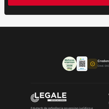
Crede
Cred. EA
Edutech de referência no ensino jurídico e