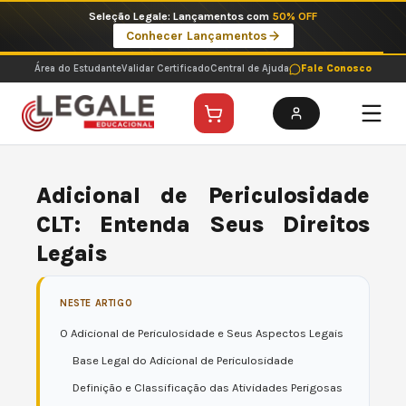
Ir
Imperdíveis no Pix: Pós Selecionadas a 199 reais no pix em parcela única
para
Ver ofertas
o
conteúdo
Área do Estudante
Validar Certificado
Central de Ajuda
Fale Conosco
Adicional de Periculosidade
CLT: Entenda Seus Direitos
Legais
NESTE ARTIGO
O Adicional de Periculosidade e Seus Aspectos Legais
Base Legal do Adicional de Periculosidade
Definição e Classificação das Atividades Perigosas