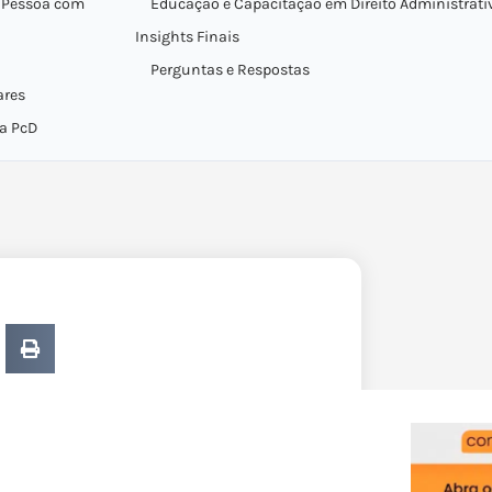
a Pessoa com
Educação e Capacitação em Direito Administrati
Insights Finais
Perguntas e Respostas
ares
da PcD