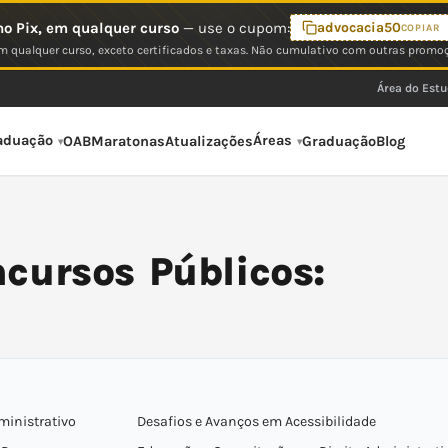
o Pix, em qualquer curso
— use o cupom:
advocacia50
COPIAR
 qualquer curso, exceto certificados e taxas. Não cumulativo com outras promo
Área do Est
aduação
Áreas
OAB
Maratonas
Atualizações
Graduação
Blog
cursos Públicos:
ministrativo
Desafios e Avanços em Acessibilidade