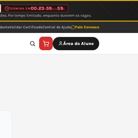
00
23
59
59
TERMINA EM
d
h
min
s
ções. Por tempo limitado, enquanto durarem as vagas.
udante
Validar Certificado
Central de Ajuda
Fale Conosco
Área do Aluno