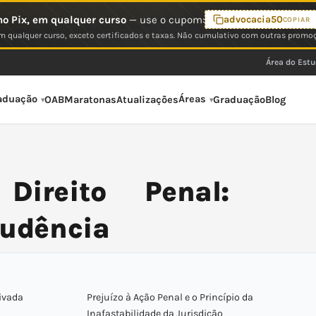
o Pix, em qualquer curso
— use o cupom:
advocacia50
COPIAR
 qualquer curso, exceto certificados e taxas. Não cumulativo com outras promo
Área do Est
aduação
Áreas
OAB
Maratonas
Atualizações
Graduação
Blog
ireito Penal:
rudência
rivada
Prejuízo à Ação Penal e o Princípio da
Inafastabilidade da Jurisdição