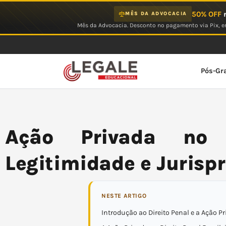
Ir
50% OFF
n
MÊS DA ADVOCACIA
para
Mês da Advocacia. Desconto no pagamento via Pix, em
o
conteúdo
Pós-Gr
Ação Privada no D
Legitimidade e Jurisp
NESTE ARTIGO
Introdução ao Direito Penal e a Ação P