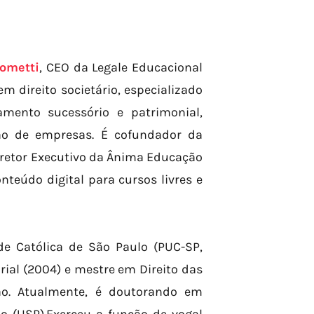
ometti
, CEO da Legale Educacional
 direito societário, especializado
amento sucessório e patrimonial,
ção de empresas. É cofundador da
 Diretor Executivo da Ânima Educação
onteúdo digital para cursos livres e
de Católica de São Paulo (PUC-SP,
ial (2004) e mestre em Direito das
ção. Atualmente, é doutorando em
lo (USP).Exerceu a função de vogal