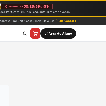
00
23
59
59
TERMINA EM
d
h
min
s
ções. Por tempo limitado, enquanto durarem as vagas.
udante
Validar Certificado
Central de Ajuda
Fale Conosco
Área do Aluno