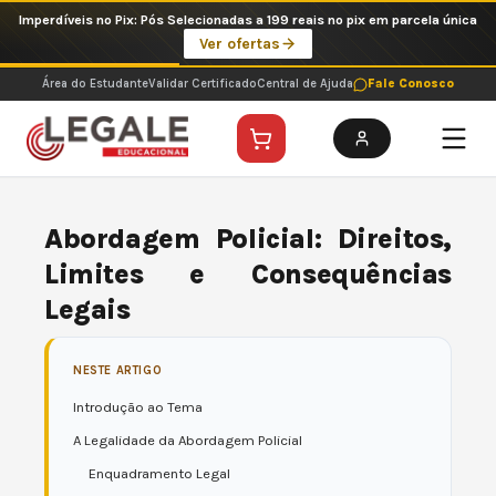
Ir
Imperdíveis no Pix: Pós Selecionadas a 199 reais no pix em parcela única
para
Ver ofertas
o
conteúdo
Área do Estudante
Validar Certificado
Central de Ajuda
Fale Conosco
Abordagem Policial: Direitos,
Limites e Consequências
Legais
NESTE ARTIGO
Introdução ao Tema
A Legalidade da Abordagem Policial
Enquadramento Legal