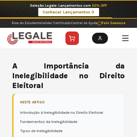
Ir
Seleção Legale: Lançamentos com
50% OFF
para
Conhecer Lançamentos
o
conteúdo
Área do Estudante
Validar Certificado
Central de Ajuda
Fale Conosco
A Importância da
Inelegibilidade no Direito
Eleitoral
NESTE ARTIGO
Introdução à Inelegibilidade no Direito Eleitoral
Fundamentos da Inelegibilidade
Tipos de Inelegibilidade