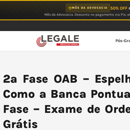
Ir
50% OFF
n
MÊS DA ADVOCACIA
para
Mês da Advocacia. Desconto no pagamento via Pix, em
o
conteúdo
Pós-Gr
2a Fase OAB – Espelh
Como a Banca Pontua
Fase – Exame de Ord
Grátis