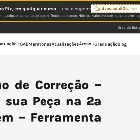
o Pix, em qualquer curso
— use o cupom:
advocacia50
COPIAR
 qualquer curso, exceto certificados e taxas. Não cumulativo com outras promo
Área do Est
aduação
Áreas
OAB
Maratonas
Atualizações
Graduação
Blog
o de Correção –
 sua Peça na 2ª
em – Ferramenta