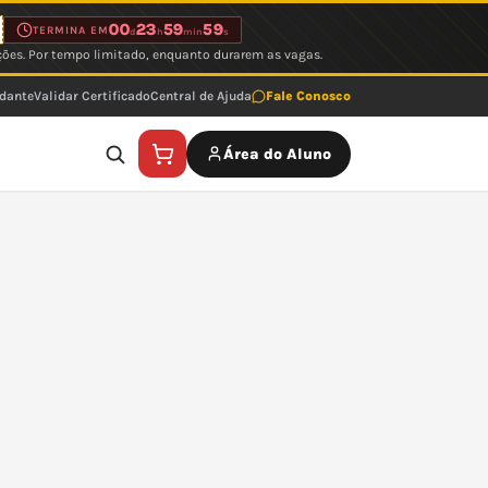
00
23
59
59
TERMINA EM
d
h
min
s
ções. Por tempo limitado, enquanto durarem as vagas.
udante
Validar Certificado
Central de Ajuda
Fale Conosco
Área do Aluno