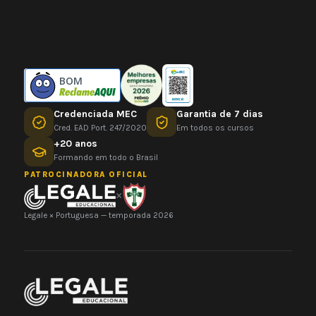
BOM
Credenciada MEC
Garantia de 7 dias
Cred. EAD Port. 247/2020
Em todos os cursos
+20 anos
Formando em todo o Brasil
PATROCINADORA OFICIAL
×
Legale × Portuguesa — temporada 2026