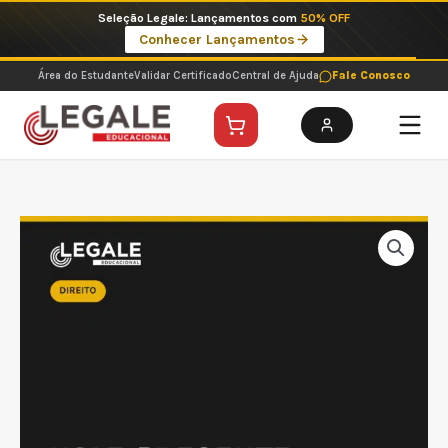
Ir
Seleção Legale: Lançamentos com
50% OFF
para
Conhecer Lançamentos
o
conteúdo
Área do Estudante
Validar Certificado
Central de Ajuda
Fale Conosco
Vale-
Presente
Legale
Educacional
-
R$
250,00
quantidade