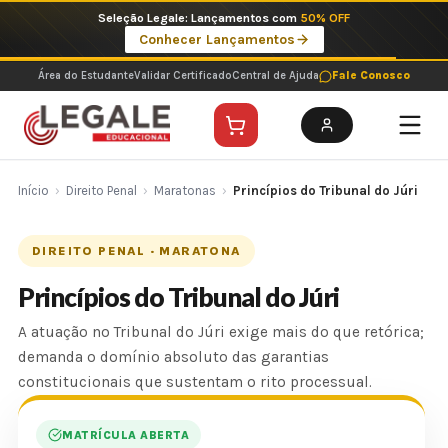
Ir
Imperdíveis no Pix: Pós Selecionadas a 199 reais no pix em parcela única
para
Ver ofertas
o
conteúdo
Área do Estudante
Validar Certificado
Central de Ajuda
Fale Conosco
Início
›
Direito Penal
›
Maratonas
›
Princípios do Tribunal do Júri
DIREITO PENAL · MARATONA
Princípios do Tribunal do Júri
A atuação no Tribunal do Júri exige mais do que retórica;
demanda o domínio absoluto das garantias
constitucionais que sustentam o rito processual.
MATRÍCULA ABERTA