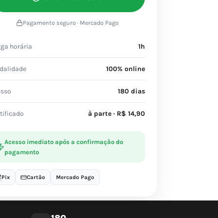
Pagamento seguro · Mercado Pago
ga horária
1h
dalidade
100% online
esso
180 dias
tificado
à parte · R$ 14,90
Acesso imediato após a confirmação do
pagamento
Pix
Cartão
Mercado Pago
180