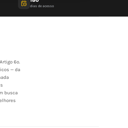
dias de acesso
rtigo 6º.
sicos — da
mada
es
em busca
melhores