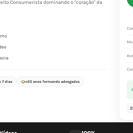
reito Consumerista dominando o "coração" da
Car
itmo
Mo
deo
Ac
acia
Cer
e 7 dias
+20 anos formando advogados
Vídeos
100%