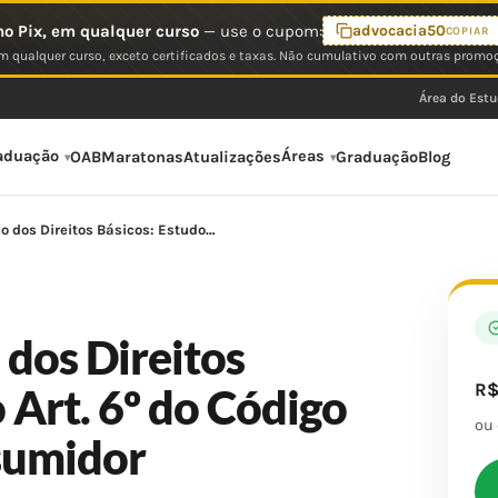
o Pix, em qualquer curso
— use o cupom:
advocacia50
COPIAR
 qualquer curso, exceto certificados e taxas. Não cumulativo com outras promo
Área do Est
aduação
Áreas
OAB
Maratonas
Atualizações
Graduação
Blog
o dos Direitos Básicos: Estudo…
 dos Direitos
R
 Art. 6º do Código
ou
sumidor