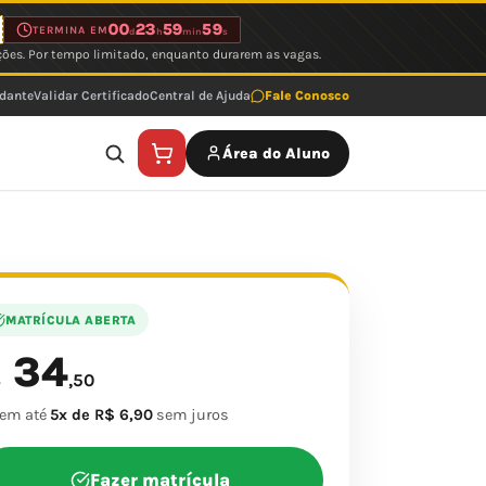
00
23
59
59
TERMINA EM
d
h
min
s
ções. Por tempo limitado, enquanto durarem as vagas.
udante
Validar Certificado
Central de Ajuda
Fale Conosco
Área do Aluno
MATRÍCULA ABERTA
34
$
,50
 em até
5x de R$ 6,90
sem juros
Fazer matrícula