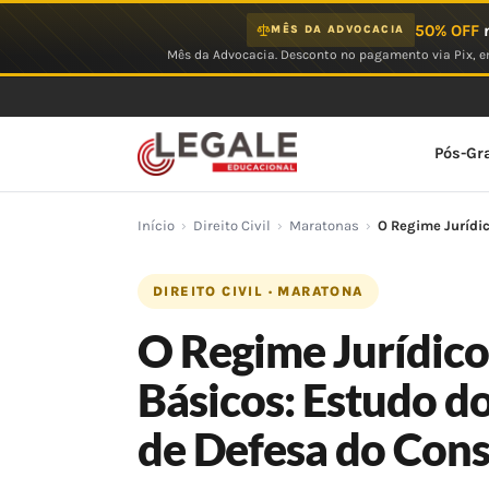
Ir
50% OFF
n
MÊS DA ADVOCACIA
para
Mês da Advocacia. Desconto no pagamento via Pix, em
o
conteúdo
Pós-Gr
Início
›
Direito Civil
›
Maratonas
›
O Regime Jurídic
DIREITO CIVIL · MARATONA
O Regime Jurídico
Básicos: Estudo do
de Defesa do Con