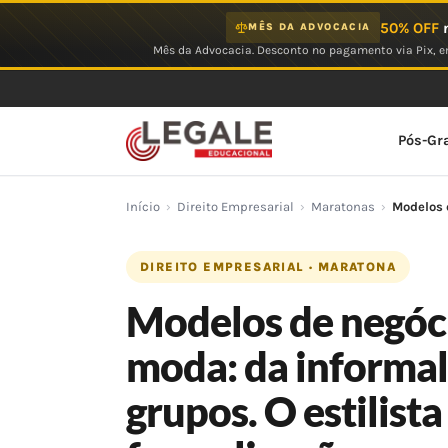
Ir
50% OFF
n
MÊS DA ADVOCACIA
para
Mês da Advocacia. Desconto no pagamento via Pix, em
o
conteúdo
Pós-Gr
Início
›
Direito Empresarial
›
Maratonas
›
Modelos 
DIREITO EMPRESARIAL · MARATONA
Modelos de negóci
moda: da informal
grupos. O estilist