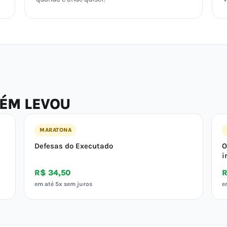
BÉM LEVOU
MARATONA
Defesas do Executado
O
i
R$ 34,50
R
em até 5x sem juros
e