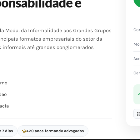
ponsabilidade e
Car
 da Moda: da Informalidade aos Grandes Grupos
incipais formatos empresariais do setor da
Mo
informais até grandes conglomerados
Ac
Cer
itmo
deo
acia
e 7 dias
+20 anos formando advogados