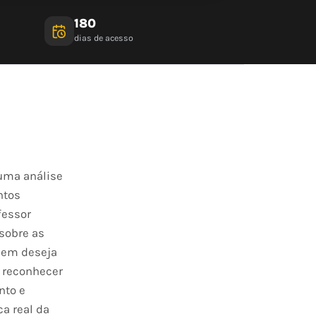
180
dias de acesso
uma análise
ntos
fessor
 sobre as
quem deseja
a reconhecer
nto e
a real da