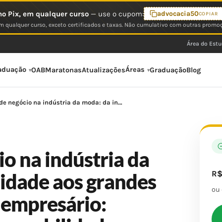
o Pix, em qualquer curso
— use o cupom:
advocacia50
COPIAR
 qualquer curso, exceto certificados e taxas. Não cumulativo com outras promo
Área do Est
aduação
Áreas
OAB
Maratonas
Atualizações
Graduação
Blog
de negócio na indústria da moda: da in…
o na indústria da
R
idade aos grandes
ou
a empresário: