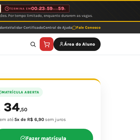
00
23
59
59
TERMINA EM
d
h
min
s
ções. Por tempo limitado, enquanto durarem as vagas.
udante
Validar Certificado
Central de Ajuda
Fale Conosco
Área do Aluno
MATRÍCULA ABERTA
34
$
,50
 em até
5x de R$ 6,90
sem juros
Fazer matrícula