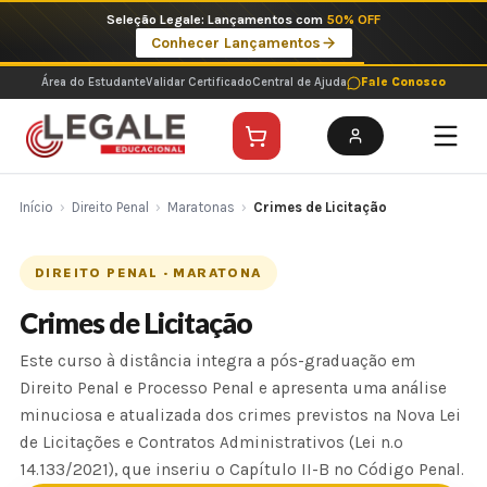
Ir
Seleção Legale: Lançamentos com
50% OFF
para
Conhecer Lançamentos
o
conteúdo
Área do Estudante
Validar Certificado
Central de Ajuda
Fale Conosco
Início
›
Direito Penal
›
Maratonas
›
Crimes de Licitação
DIREITO PENAL · MARATONA
Crimes de Licitação
Este curso à distância integra a pós-graduação em
Direito Penal e Processo Penal e apresenta uma análise
minuciosa e atualizada dos crimes previstos na Nova Lei
de Licitações e Contratos Administrativos (Lei n.º
14.133/2021), que inseriu o Capítulo II-B no Código Penal.