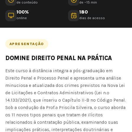
de conteúdo
de ~15 min
100%
180
online
dias de acesso
APRESENTAÇÃO
DOMINE DIREITO PENAL NA PRÁTICA
Este curso à distância integra a pós-graduação em
Direito Penal e Processo Penal e apresenta uma análise
minuciosa e atualizada dos crimes previstos na Nova Lei
de Licitações e Contratos Administrativos (Lei n.º
14.133/2021), que inseriu o Capítulo II-B no Código Penal.
Sob a condução da Prof.ª Priscila Silveira, o curso aborda
os 11 novos tipos penais que tratam de ilícitos
relacionados à contratação pública, examinando suas
implicações práticas, interpretações doutrinárias e