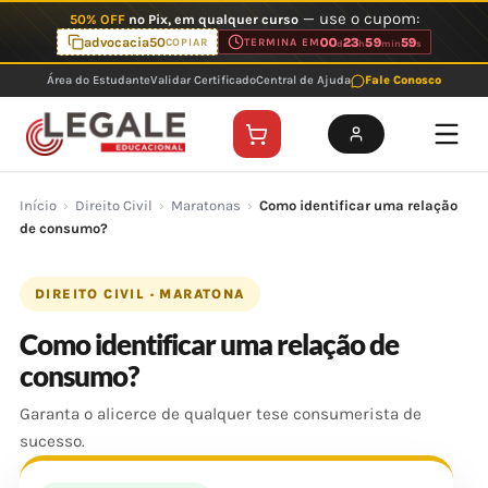
Ir
— use o cupom:
50% OFF
no Pix, em qualquer curso
para
advocacia50
00
23
59
59
COPIAR
TERMINA EM
d
h
min
s
o
Área do Estudante
Validar Certificado
Central de Ajuda
Fale Conosco
conteúdo
Início
›
Direito Civil
›
Maratonas
›
Como identificar uma relação
de consumo?
DIREITO CIVIL · MARATONA
Como identificar uma relação de
consumo?
Garanta o alicerce de qualquer tese consumerista de
sucesso.