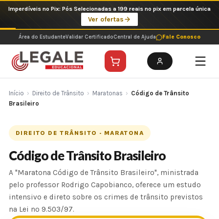
Ir
Imperdíveis no Pix: Pós Selecionadas a 199 reais no pix em parcela única
para
Ver ofertas
o
conteúdo
Área do Estudante
Validar Certificado
Central de Ajuda
Fale Conosco
Início
›
Direito de Trânsito
›
Maratonas
›
Código de Trânsito
Brasileiro
DIREITO DE TRÂNSITO · MARATONA
Código de Trânsito Brasileiro
A "Maratona Código de Trânsito Brasileiro", ministrada
pelo professor Rodrigo Capobianco, oferece um estudo
intensivo e direto sobre os crimes de trânsito previstos
na Lei nº 9.503/97.