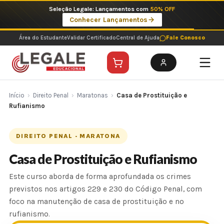
Ir
Seleção Legale: Lançamentos com
50% OFF
para
Conhecer Lançamentos
o
conteúdo
Área do Estudante
Validar Certificado
Central de Ajuda
Fale Conosco
Início
›
Direito Penal
›
Maratonas
›
Casa de Prostituição e
Rufianismo
DIREITO PENAL · MARATONA
Casa de Prostituição e Rufianismo
Este curso aborda de forma aprofundada os crimes
previstos nos artigos 229 e 230 do Código Penal, com
foco na manutenção de casa de prostituição e no
rufianismo.