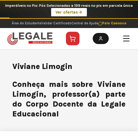
Ir
Imperdíveis no Pix: Pós Selecionadas a 199 reais no pix em parcela única
para
Ver ofertas
o
conteúdo
Área do Estudante
Validar Certificado
Central de Ajuda
Fale Conosco
Viviane Limogin
Conheça mais sobre Viviane
Limogin, professor(a) parte
do Corpo Docente da Legale
Educacional