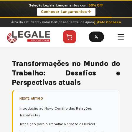
Ir
Seleção Legale: Lançamentos com
50% OFF
para
Conhecer Lançamentos
o
conteúdo
Área do Estudante
Validar Certificado
Central de Ajuda
Fale Conosco
Transformações no Mundo do
Trabalho: Desafios e
Perspectivas atuais
NESTE ARTIGO
Introdução ao Novo Cenário das Relações
Trabalhistas
Transição para o Trabalho Remoto e Flexível