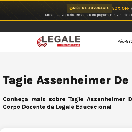
Ir
50% OFF
n
MÊS DA ADVOCACIA
para
Mês da Advocacia. Desconto no pagamento via Pix, em
o
conteúdo
Pós-Gr
Tagie Assenheimer De
Conheça mais sobre Tagie Assenheimer De
Corpo Docente da Legale Educacional