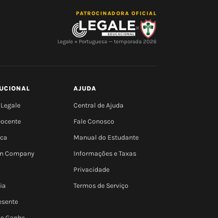
PATROCINADORA OFICIAL
×
Legale × Portuguesa — temporada 2026
TUCIONAL
AJUDA
 Legale
Central de Ajuda
Docente
Fale Conosco
eca
Manual do Estudante
 In Company
Informações e Taxas
Privacidade
ia
Termos de Serviço
esente
 e Ganhe