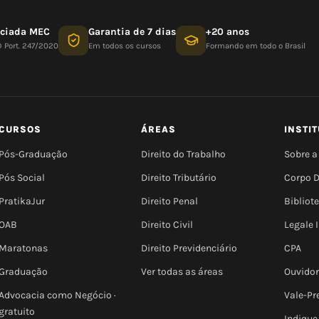
nciada MEC
Garantia de 7 dias
+20 anos
D Port. 247/2020
Em todos os cursos
Formando em todo o Brasil
CURSOS
ÁREAS
INSTI
Pós-Graduação
Direito do Trabalho
Sobre a
Pós Social
Direito Tributário
Corpo 
PratikaJur
Direito Penal
Bibliot
OAB
Direito Civil
Legale
Maratonas
Direito Previdenciário
CPA
Graduação
Ver todas as áreas
Ouvidor
Advocacia como Negócio ·
Vale-Pr
gratuito
Indique