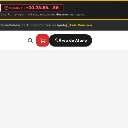
00
23
59
59
TERMINA EM
d
h
min
s
ções. Por tempo limitado, enquanto durarem as vagas.
udante
Validar Certificado
Central de Ajuda
Fale Conosco
Área do Aluno