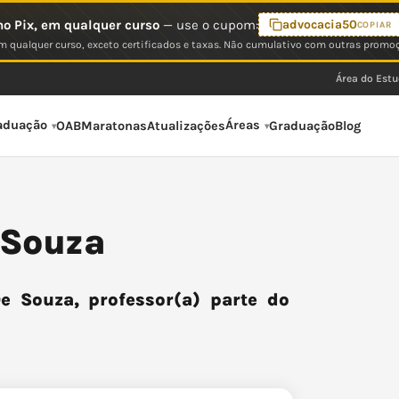
o Pix, em qualquer curso
— use o cupom:
advocacia50
COPIAR
 qualquer curso, exceto certificados e taxas. Não cumulativo com outras promo
Área do Est
aduação
Áreas
OAB
Maratonas
Atualizações
Graduação
Blog
 Souza
 Souza, professor(a) parte do