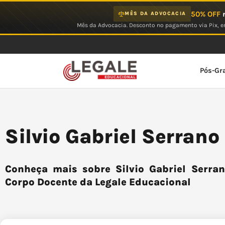
Ir
50% OFF
n
MÊS DA ADVOCACIA
para
Mês da Advocacia. Desconto no pagamento via Pix, em
o
conteúdo
Pós-Gr
Silvio Gabriel Serran
Conheça mais sobre Silvio Gabriel Serran
Corpo Docente da Legale Educacional