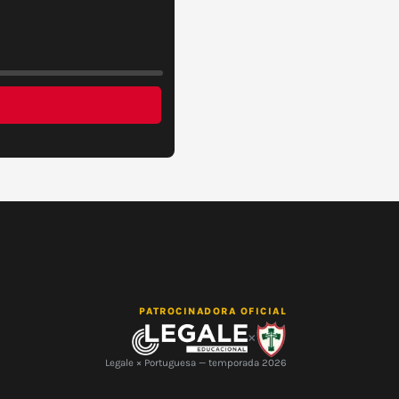
PATROCINADORA OFICIAL
×
Legale × Portuguesa — temporada 2026