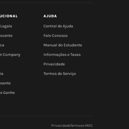
TUCIONAL
AJUDA
 Legale
Central de Ajuda
Docente
Fale Conosco
eca
Manual do Estudante
 In Company
Informações e Taxas
Privacidade
ia
Termos de Serviço
esente
 e Ganhe
Privacidade
Termos
e-MEC