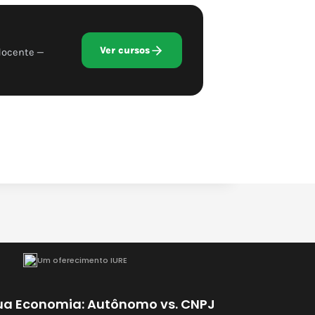
Ver cursos
docente —