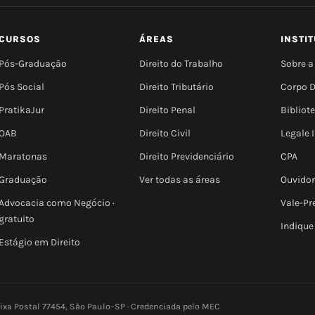
CURSOS
ÁREAS
INSTI
Pós-Graduação
Direito do Trabalho
Sobre a
Pós Social
Direito Tributário
Corpo 
PratikaJur
Direito Penal
Bibliot
OAB
Direito Civil
Legale
Maratonas
Direito Previdenciário
CPA
Graduação
Ver todas as áreas
Ouvidor
Advocacia como Negócio ·
Vale-Pr
gratuito
Indique
Estágio em Direito
aixa Postal 77454, São Paulo–SP · Credenciada pelo MEC