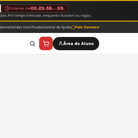
00
23
59
59
TERMINA EM
d
h
min
s
ções. Por tempo limitado, enquanto durarem as vagas.
udante
Validar Certificado
Central de Ajuda
Fale Conosco
Área do Aluno