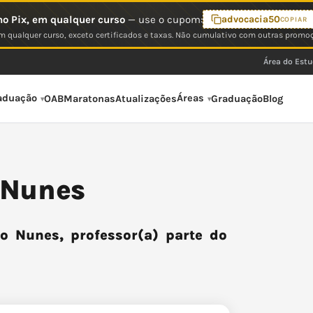
o Pix, em qualquer curso
— use o cupom:
advocacia50
COPIAR
 qualquer curso, exceto certificados e taxas. Não cumulativo com outras promo
Área do Est
aduação
Áreas
OAB
Maratonas
Atualizações
Graduação
Blog
o Nunes
o Nunes, professor(a) parte do