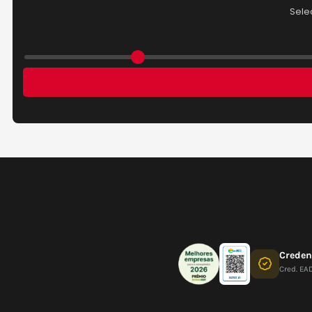
Crede
Cred. EA