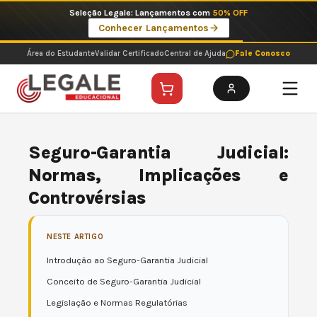
Ir
Seleção Legale: Lançamentos com
50% OFF
para
Conhecer Lançamentos
o
conteúdo
Área do Estudante
Validar Certificado
Central de Ajuda
Fale Conosco
Seguro-Garantia Judicial:
Normas, Implicações e
Controvérsias
NESTE ARTIGO
Introdução ao Seguro-Garantia Judicial
Conceito de Seguro-Garantia Judicial
Legislação e Normas Regulatórias