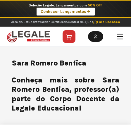
Ir
Imperdíveis no Pix: Pós Selecionadas a 199 reais no pix em parcela única
para
Ver ofertas
o
conteúdo
Área do Estudante
Validar Certificado
Central de Ajuda
Fale Conosco
Sara Romero Benfica
Conheça mais sobre Sara
Romero Benfica, professor(a)
parte do Corpo Docente da
Legale Educacional