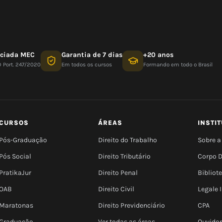
nciada MEC
Garantia de 7 dias
+20 anos
D Port. 247/2020
Em todos os cursos
Formando em todo o Brasil
CURSOS
ÁREAS
INSTI
Pós-Graduação
Direito do Trabalho
Sobre a
Pós Social
Direito Tributário
Corpo 
PratikaJur
Direito Penal
Bibliot
OAB
Direito Civil
Legale
Maratonas
Direito Previdenciário
CPA
Graduação
Ver todas as áreas
Ouvidor