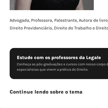
Advogada, Professora, Palestrante, Autora de livro
Direito Previdenciário, Direito do Trabalho e Direi
Estude com os professores da Legale
Conheça as pós-graduações e cursos com nosso corpo 
especialistas que vivem a prática do Direito.
Continue lendo sobre o tema