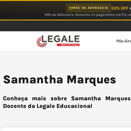
Ir
50% OFF
n
MÊS DA ADVOCACIA
para
Mês da Advocacia. Desconto no pagamento via Pix, em
o
conteúdo
Pós-Gr
Samantha Marques
Conheça mais sobre Samantha Marques,
Docente da Legale Educacional