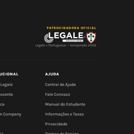
PATROCINADORA OFICIAL
×
Legale × Portuguesa — temporada 2026
TUCIONAL
AJUDA
 Legale
Central de Ajuda
Docente
Fale Conosco
eca
Manual do Estudante
 In Company
Informações e Taxas
Privacidade
ia
Termos de Serviço