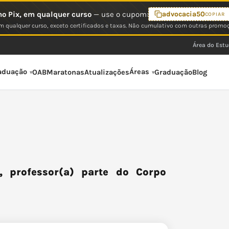
o Pix, em qualquer curso
— use o cupom:
advocacia50
COPIAR
 qualquer curso, exceto certificados e taxas. Não cumulativo com outras promo
Área do Est
aduação
Áreas
OAB
Maratonas
Atualizações
Graduação
Blog
 professor(a) parte do Corpo