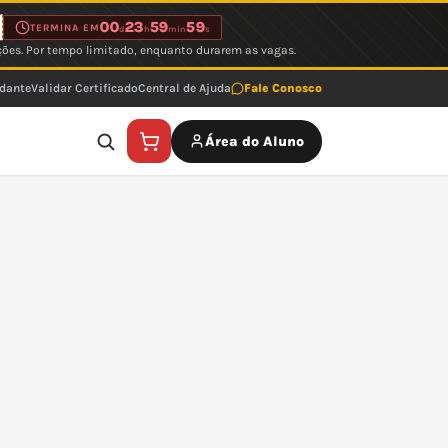
00
23
59
59
TERMINA EM
d
h
min
s
ções. Por tempo limitado, enquanto durarem as vagas.
udante
Validar Certificado
Central de Ajuda
Fale Conosco
Área do Aluno