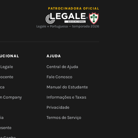
PATROCINADORA OFICIAL
×
Legale × Portuguesa — temporada 2026
TUCIONAL
AJUDA
 Legale
Central de Ajuda
Docente
Fale Conosco
eca
Manual do Estudante
 In Company
Informações e Taxas
Privacidade
ia
Termos de Serviço
esente
 e Ganhe