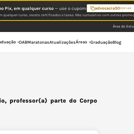
o Pix, em qualquer curso
— use o cupom:
advocacia50
COPIAR
 qualquer curso, exceto certificados e taxas. Não cumulativo com outras promo
Área do Est
aduação
Áreas
OAB
Maratonas
Atualizações
Graduação
Blog
o, professor(a) parte do Corpo