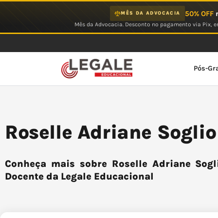
Ir
50% OFF
n
MÊS DA ADVOCACIA
para
Mês da Advocacia. Desconto no pagamento via Pix, em
o
conteúdo
Pós-Gr
Roselle Adriane Soglio
Conheça mais sobre Roselle Adriane Sogli
Docente da Legale Educacional