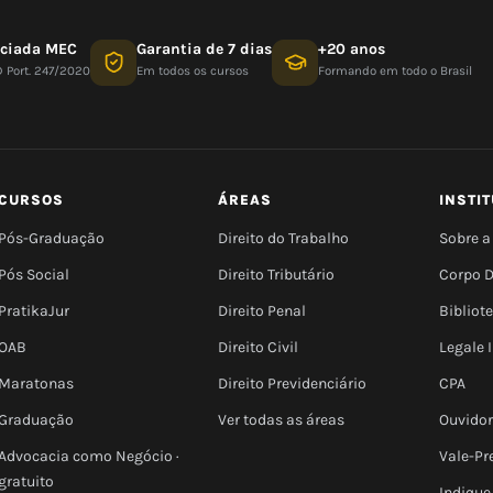
nciada MEC
Garantia de 7 dias
+20 anos
D Port. 247/2020
Em todos os cursos
Formando em todo o Brasil
CURSOS
ÁREAS
INSTI
Pós-Graduação
Direito do Trabalho
Sobre a
Pós Social
Direito Tributário
Corpo 
PratikaJur
Direito Penal
Bibliot
OAB
Direito Civil
Legale
Maratonas
Direito Previdenciário
CPA
Graduação
Ver todas as áreas
Ouvidor
Advocacia como Negócio ·
Vale-Pr
gratuito
Indique