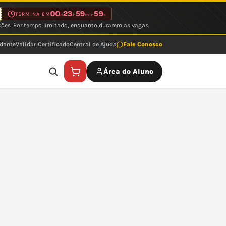
00
23
59
59
TERMINA EM
d
h
min
s
ções. Por tempo limitado, enquanto durarem as vagas.
udante
Validar Certificado
Central de Ajuda
Fale Conosco
Área do Aluno