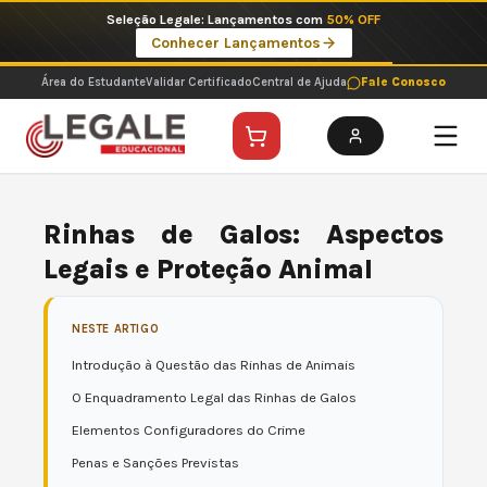
Ir
Seleção Legale: Lançamentos com
50% OFF
para
Conhecer Lançamentos
o
conteúdo
Área do Estudante
Validar Certificado
Central de Ajuda
Fale Conosco
Rinhas de Galos: Aspectos
Legais e Proteção Animal
NESTE ARTIGO
Introdução à Questão das Rinhas de Animais
O Enquadramento Legal das Rinhas de Galos
Elementos Configuradores do Crime
Penas e Sanções Previstas