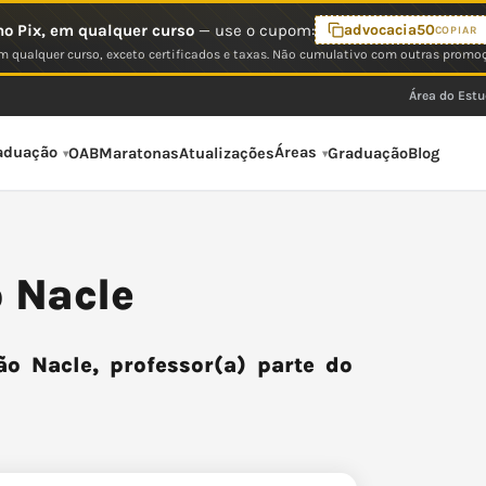
o Pix, em qualquer curso
— use o cupom:
advocacia50
COPIAR
 qualquer curso, exceto certificados e taxas. Não cumulativo com outras promo
Área do Est
aduação
Áreas
OAB
Maratonas
Atualizações
Graduação
Blog
 Nacle
 Nacle, professor(a) parte do