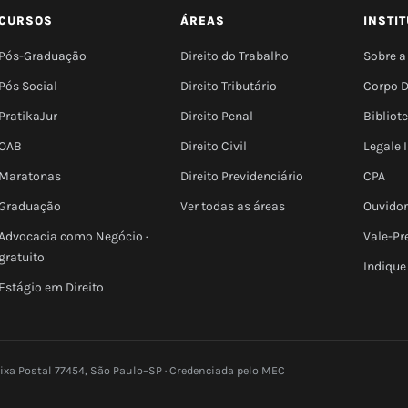
CURSOS
ÁREAS
INSTI
Pós-Graduação
Direito do Trabalho
Sobre a
Pós Social
Direito Tributário
Corpo 
PratikaJur
Direito Penal
Bibliot
OAB
Direito Civil
Legale
Maratonas
Direito Previdenciário
CPA
Graduação
Ver todas as áreas
Ouvidor
Advocacia como Negócio ·
Vale-Pr
gratuito
Indique
Estágio em Direito
aixa Postal 77454, São Paulo–SP · Credenciada pelo MEC