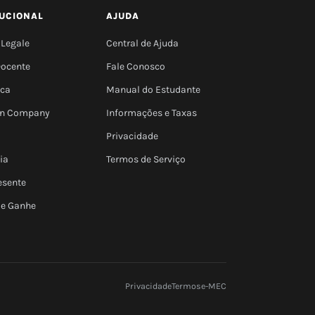
TUCIONAL
AJUDA
 Legale
Central de Ajuda
Docente
Fale Conosco
eca
Manual do Estudante
 In Company
Informações e Taxas
Privacidade
ia
Termos de Serviço
esente
 e Ganhe
Privacidade
Termos
e-MEC