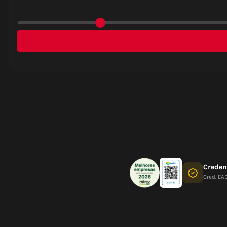
Crede
Cred. EA