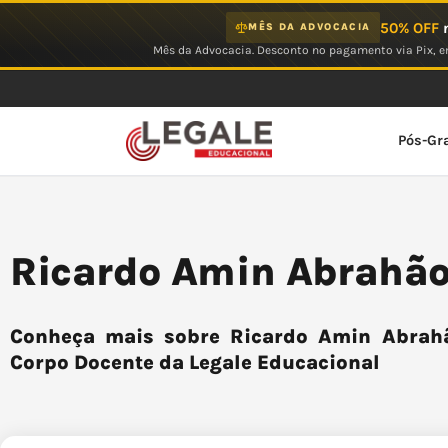
Ir
50% OFF
n
MÊS DA ADVOCACIA
para
Mês da Advocacia. Desconto no pagamento via Pix, em
o
conteúdo
Pós-Gr
Ricardo Amin Abrahão
Conheça mais sobre Ricardo Amin Abrahão
Corpo Docente da Legale Educacional