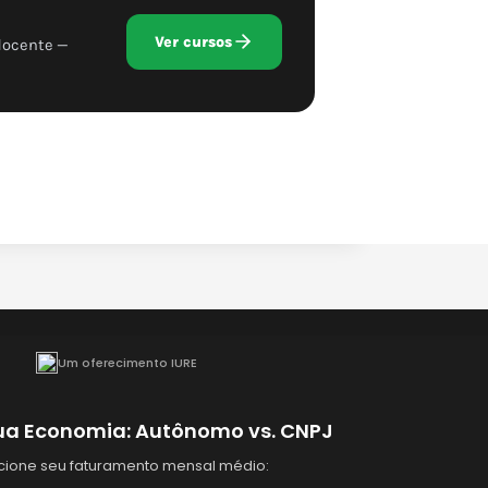
Ver cursos
docente —