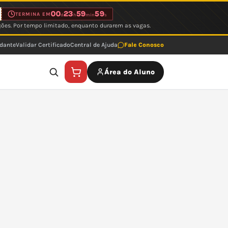
00
23
59
59
TERMINA EM
d
h
min
s
ções. Por tempo limitado, enquanto durarem as vagas.
udante
Validar Certificado
Central de Ajuda
Fale Conosco
Área do Aluno